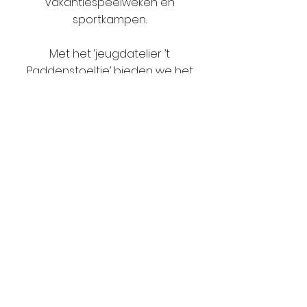
vakantiespeelweken en
sportkampen.
Met het ‘jeugdatelier ’t
Paddenstoeltje’ bieden we het
hele jaar door creatieve
spelmogelijkheden op
zaterdagochtend aan.
ONWB
(Ondersteuningsnetwerk)
Een ondersteuningsnetwerk is een
samenwerking van
vier partners
,
namelijk het buitengewoon
onderwijs, het gewoon onderwijs,
het CLB en de pedagogische
begeleidingsdienst.
Het team is multidisciplinair