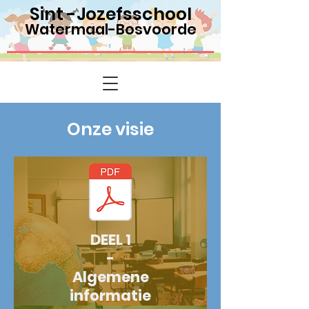
Sint -Jozefsschool
Watermaal-Bosvoorde
Onze visie
DEEL 1
-
Algemene
informatie