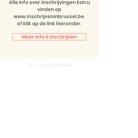
Alle info over inschrijvingen kan u
vinden op
www.inschrijveninbrussel.be
of klik op de link hieronder.
Meer info & inschrijven
Sint-Jozefsschool
Jagersveld 5
1170 Watermaal-Bosvoorde
02 673 88 68
secretaria
at@sjwb.be
w
ww.sjwb.be
Scholengemeenschap Tweebergen